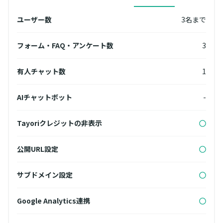
名まで
ユーザー数
3名まで
ユー
無制限
フォーム・FAQ・アンケート数
3
フォ
3
有人チャット数
1
有人
無制限
AIチャットボット
-
AI
Tayoriクレジットの非表示
Ta
公開URL設定
公開
サブドメイン設定
サブ
Google Analytics連携
Goog