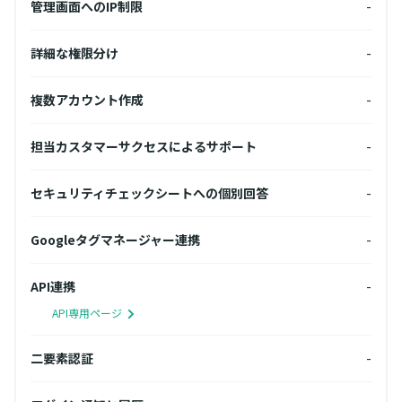
10個
管理画面へのIP制限
-
管理
-
詳細な権限分け
-
詳細
-
複数アカウント作成
-
複数
-
担当カスタマーサクセスによるサポート
-
担当
-
セキュリティチェックシートへの個別回答
-
セキ
-
Googleタグマネージャー連携
-
Go
-
API連携
-
API
API専用ページ
A
-
二要素認証
-
二要