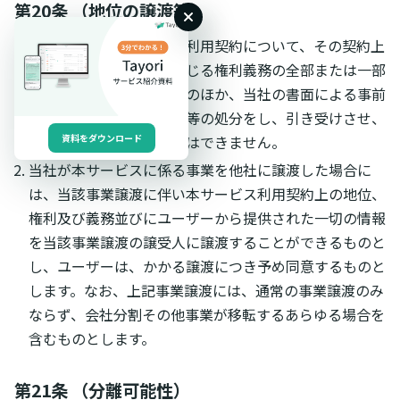
第20条 （地位の譲渡等）
ユーザーは、本サービス利用契約について、その契約上
の地位及びこれにより生じる権利義務の全部または一部
を、本規約で定める場合のほか、当社の書面による事前
の承諾なく第三者に譲渡等の処分をし、引き受けさせ、
または担保に供することはできません。
資料をダウンロード
当社が本サービスに係る事業を他社に譲渡した場合に
は、当該事業譲渡に伴い本サービス利用契約上の地位、
権利及び義務並びにユーザーから提供された一切の情報
を当該事業譲渡の譲受人に譲渡することができるものと
し、ユーザーは、かかる譲渡につき予め同意するものと
します。なお、上記事業譲渡には、通常の事業譲渡のみ
ならず、会社分割その他事業が移転するあらゆる場合を
含むものとします。
第21条 （分離可能性）