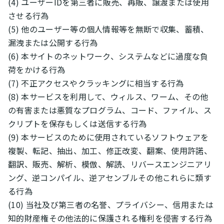
(4) ユーザーIDを第三者に販売、再販、譲渡または使用
させる行為
(5) 他のユーザー等の個人情報等を無断で収集、蓄積、
漏洩または公開する行為
(6) 本サイトのネットワーク、システムなどに過度な負
荷をかける行為
(7) 不正アクセスやクラッキングに相当する行為
(8) 本サービスを利用して、ウィルス、ワーム、その他
の有害または悪質なプログラム、コード、ファイル、ス
クリプトを保存もしくは送信する行為
(9) 本サービスのために使用されているソフトウェアを
複製、転記、抽出、加工、修正改変、翻案、使用許諾、
翻訳、販売、解析、模倣、解読、リバースエンジニアリ
ング、逆コンパイル、逆アセンブルその他これらに類す
る行為
(10) 当社及び第三者の名誉、プライバシー、信用または
知的財産権その他法的に保護される権利を侵害する行為